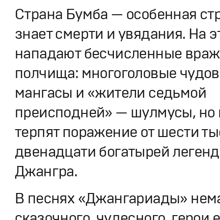
Страна Бумба — особенная стр
знает смерти и увядания. На э
нападают бесчисленные враж
полчища: многоголовые чудо
мангасы и «жители седьмой
преисподней» — шулмусы, но 
терпят поражение от шести ты
двенадцати богатырей легенд
Джангра.
В песнях «Джангариады» нем
сказочного, чудесного, герои 