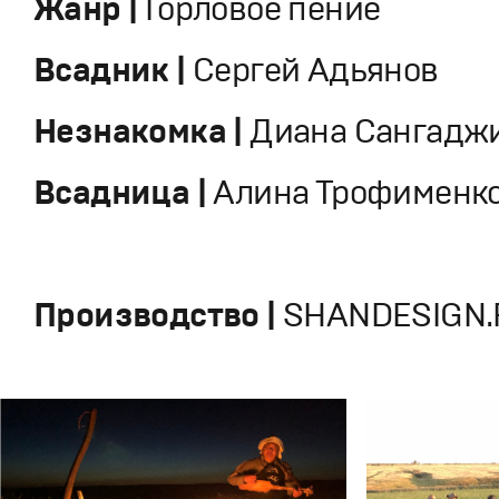
Жанр |
Горловое пение
Всадник |
Сергей Адьянов
Незнакомка |
Диана Сангадж
Всадница |
Алина Трофименк
Производство |
SHANDESIGN.