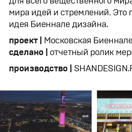
для всего вещественного мира
мира идей и стремлений. Это 
идея Биеннале дизайна.
проект |
Московская Биеннал
сделано |
отчетный ролик ме
производство |
SHANDESIGN.