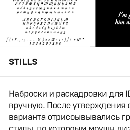
STILLS
Наброски и раскадровки для I
вручную. После утверждения
варианта отрисоывывались г
стилы, по котороым моушн ди