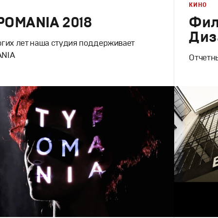
КИНО
POMANIA 2018
Фил
Диз
гих лет наша студия поддерживает
ANIA
Отчетн
Дизайн
,
Ки
Графическ