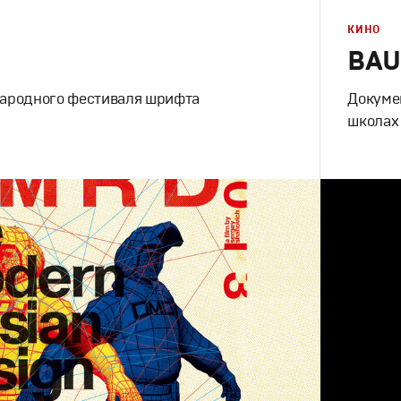
КИНО
BAU
ародного фестиваля шрифта
Докуме
школах
Дизайн
,
Ки
Документальное
Графическ