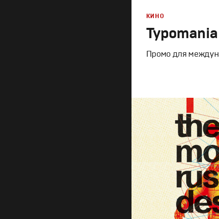
КИНО
Typomania
Промо для междун
Дизайн
,
Кино
Графический дизайн
,