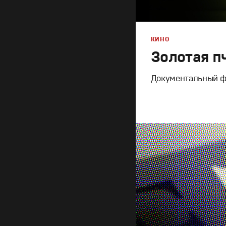
КИНО
Золотая п
Документальный фи
Дизайн
,
Кино
Графический дизайн
,