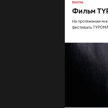
DIGITAL
Фильм TY
На протяжении мно
фестиваль TYPOM
Кино
Документальное