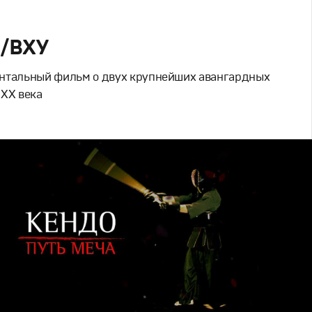
/ВХУ
нтальный фильм о двух крупнейших авангардных
 XX века
но
ий дизайн
,
Документальное