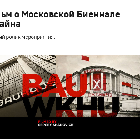
ьм о Московской Биеннале
айна
ый ролик мероприятия.
но
ий дизайн
,
Моушн-дизайн
,
Документальное