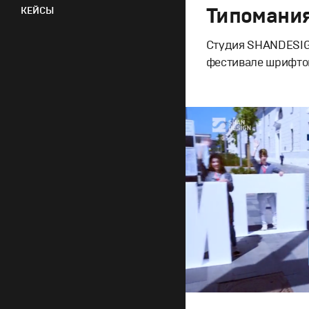
Типомания
КЕЙСЫ
Студия SHANDESIG
фестивале шрифто
Дизайн
,
Кино
Графический дизайн
,