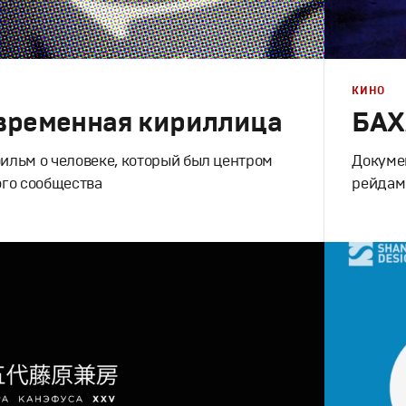
КИНО
временная кириллица
БАХ
льм о человеке, который был центром
Докумен
го сообщества
рейдам
Кино
Документальное
Cпортивно