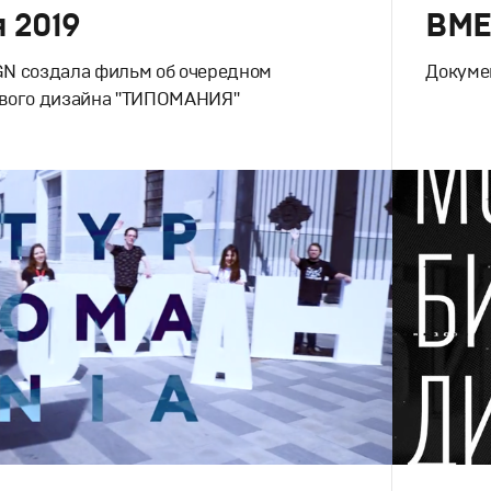
 2019
ВМЕ
N создала фильм об очередном
Докуме
вого дизайна "ТИПОМАНИЯ"
Брендинг
,
Документальное
Спортивны