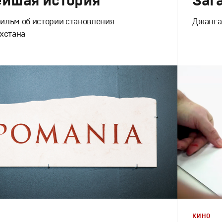
ейшая история
Заг
ильм об истории становления
Джанга
хстана
Кино
Моушн-дизайн
,
Документальное
Документа
КИНО