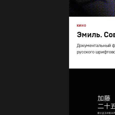
КИНО
Эмиль. Со
Документальный фи
русского шрифтово
Дизайн
,
Кино
Графический дизайн
,