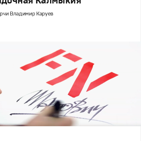
адочная Калмыкия
рчи Владимир Каруев
льное