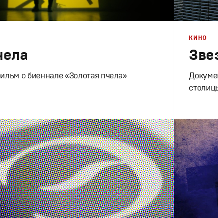
КИНО
чела
Зве
льм о биеннале «Золотая пчела»
Докуме
столиц
Кино
Документальное
Документа