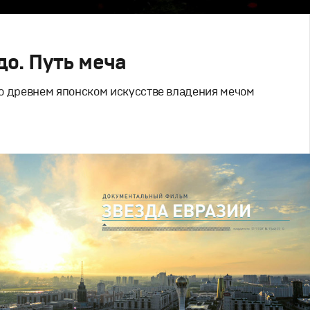
до. Путь меча
о древнем японском искусстве владения мечом
льное
,
Художественное