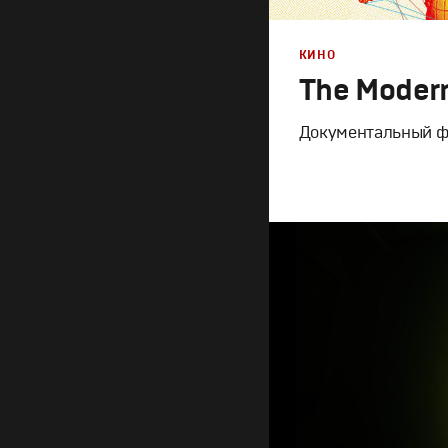
КИНО
The Moder
Документальный ф
Дизайн
,
Кино
Графический дизайн
,