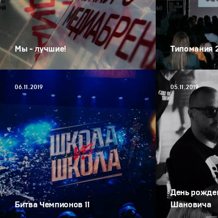
Мы - лучшие!
Типомания 
06.11.2019
05.11.2019
День рожде
Битва Чемпионов 11
Шановича