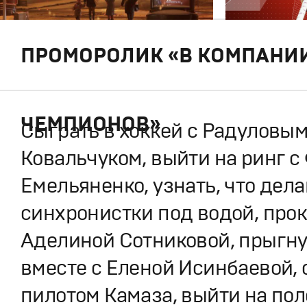
ПРОМОРОЛИК «В КОМПАНИ
ЧЕМПИОНОВ»
Сыграть в хоккей с Радуловым
Ковальчуком, выйти на ринг 
Емельяненко, узнать, что дел
синхронистки под водой, прок
Аделиной Сотниковой, прыгну
вместе с Еленой Исинбаевой, 
пилотом Камаза, выйти на пол