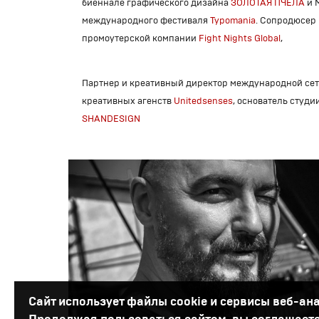
биеннале графического дизайна
ЗОЛОТАЯ ПЧЕЛА
и 
международного фестиваля
Typomania
. Сопродюсер
промоутерской компании
Fight Nights Global
,
Партнер и креативный директор международной се
креативных агенств
Unitedsenses
, основатель студи
SHANDESIGN
Сайт использует файлы cookie и сервисы веб-ан