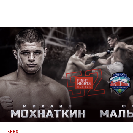
Брендинг
,
ТВ-Шоу
,
Кино
Спортивный брендинг
,
Промо
,
Cпортивное
КИНО