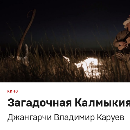
Графический дизайн
,
Моушн-дизайн
,
Документальное
КИНО
Загадочная Калмыки
Джангарчи Владимир Каруев