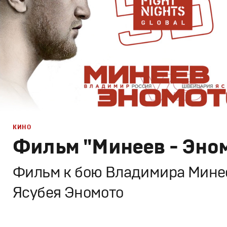
КИНО
Фильм "Минеев - Эно
Фильм к бою Владимира Минее
Ясубея Эномото