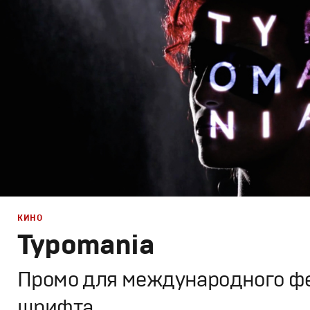
Спортивный брендинг
,
Промо
,
Cпортивное
КИНО
Typomania
Промо для международного ф
шрифта