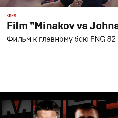
КИНО
Film "Minakov vs John
Фильм к главному бою FNG 82
Брендинг
,
Кино
Спортивный брендинг
,
Cпортивное