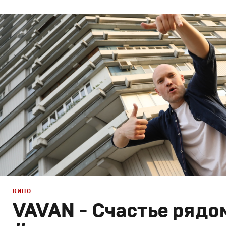
Брендинг
,
Дизайн
,
Кино
Спортивный брендинг
,
Графический дизайн
,
Cпортивн
КИНО
VAVAN - Счастье рядо