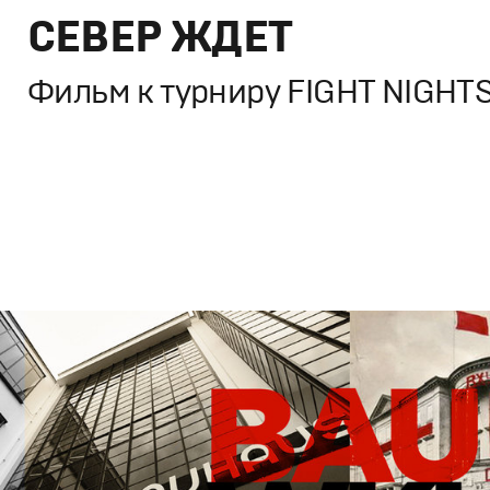
СЕВЕР ЖДЕТ
Фильм к турниру FIGHT NIGHT
Брендинг
,
ТВ-Шоу
,
Кино
Спортивный брендинг
,
Промо
,
Cпортивное