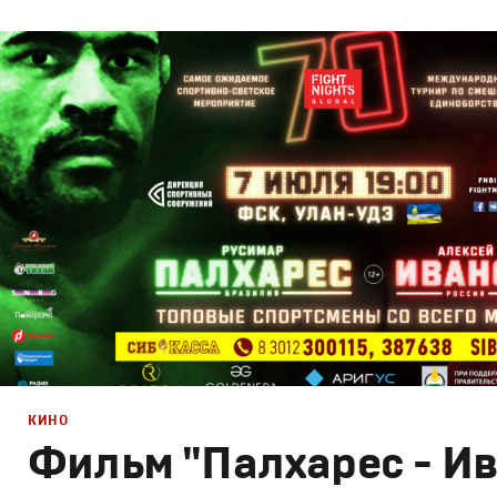
Брендинг
,
ТВ-Шоу
,
Кино
Спортивный брендинг
,
Промо
,
Cпортивное
КИНО
Фильм "Палхарес - И