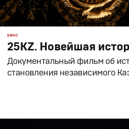
РЕКЛАМА
КИНО
25KZ. Новейшая исто
КИНО
Документальный фильм об ис
становления независимого Ка
ТВ ШОУ
Дизайн
,
Кино