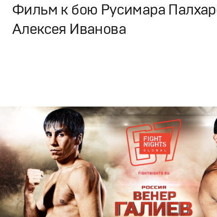
Фильм к бою Русимара Палхаре
Алексея Иванова
Брендинг
,
ТВ-Шоу
,
Кино
Спортивный брендинг
,
Промо
,
Cпортивное