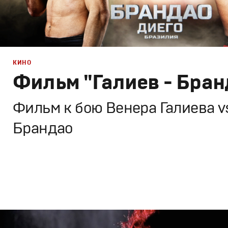
КИНО
Фильм "Галиев - Бран
Фильм к бою Венера Галиева v
Брандао
Брендинг
,
ТВ-Шоу
,
Кино