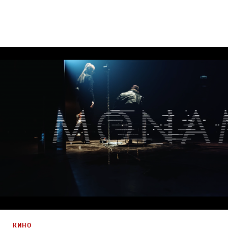
Брендинг
,
ТВ-Шоу
,
Кино
Спортивный брендинг
,
Промо
,
Cпортивное
КИНО