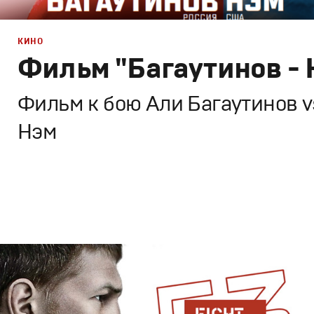
КИНО
Фильм "Багаутинов - 
Фильм к бою Али Багаутинов v
Нэм
Брендинг
,
ТВ-Шоу
,
Кино
Спортивный брендинг
,
Промо
,
Cпортивное