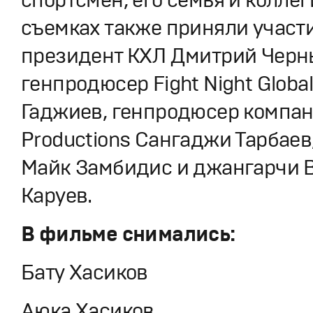
съемках также приняли участ
президент КХЛ Дмитрий Черн
генпродюсер Fight Night Globa
Гаджиев, генпродюсер компа
Productions Сангаджи Тарбаев
Майк Замбидис и джангарчи 
Каруев.
В фильме снимались:
Бату Хасиков
Аюка Хасиков