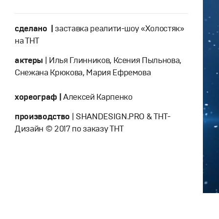
сделано |
заставка реалити-шоу «Холостяк»
на ТНТ
актеры
| Илья Глинников, Ксения Пыльнова,
Снежана Крюкова, Мария Ефремова
хореограф |
Алексей Карпенко
производство
| SHANDESIGN.PRO & ТНТ-
Дизайн © 2017 по заказу ТНТ