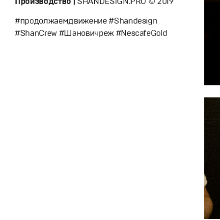
Производство |
SHANDESIGN.PRO © 2019
#продолжаемдвижение #Shandesign
#ShanCrew #Шановичреж #NescafeGold