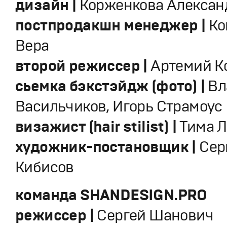
дизайн |
Корженкова Алекса
постпродакшн менеджер |
Ко
Вера
второй режиссер |
Артемий К
сьемка бэкстэйдж (фото) |
Вл
Васильчиков, Игорь Страмоус
визажист (hair stilist) |
Тима 
художник-постановщик |​
Сер
Кибисов
команда SHANDESIGN.PRO
режиссер |
Сергей Шанович