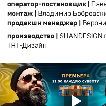
оператор-постановщик |
Пав
монтаж |
Владимир Бобровск
продакшн менеджер |
Верони
производство |
SHANDESIGN п
ТНТ-Дизайн