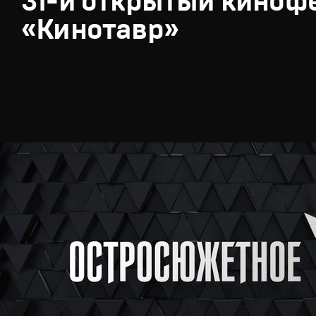
31-й открытый киноф
«Кинотавр»