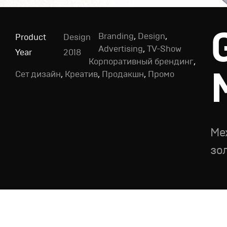
Branding
,
Design
,
Product
Design
Advertising
,
TV-Show
Year
2018
Корпоративный брендинг
,
Сет дизайн
,
Креатив
,
Продакшн
,
Промо
Ме
зо