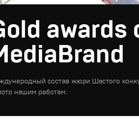
Gold awards 
MediaBrand
ждународный состав жюри Шестого конк
лото нашим работам.