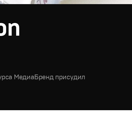
on
урса МедиаБренд присудил