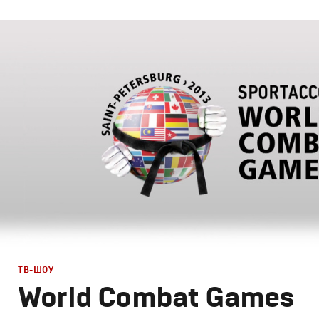
Дизайн
,
ТВ-Шоу
Графический дизайн
,
Сет дизайн
,
Моушн-дизайн
,
Полн
ТВ-ШОУ
World Combat Games