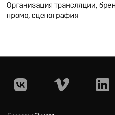
Организация трансляции, брен
промо, сценография
Брендинг
,
Дизайн
,
ТВ-Шоу
Спортивный брендинг
,
Графический дизайн
,
Сет дизай
Сделано в
Charmer