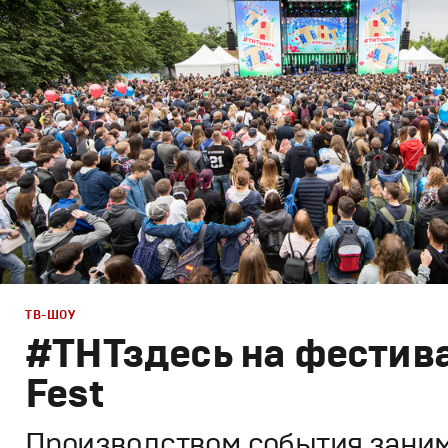
Графический дизайн
,
Моушн-дизайн
,
Полный цикл
,
Пр
ТВ-ШОУ
#ТНТздесь на фестив
Fest
Производством события зани