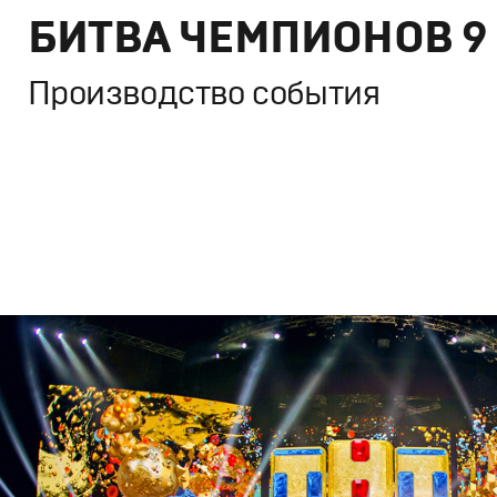
БИТВА ЧЕМПИОНОВ 9
Производство события
Брендинг
,
Дизайн
,
ТВ-Шоу
Спортивный брендинг
,
Графический дизайн
,
Сет дизай
Полный цикл
,
Промо