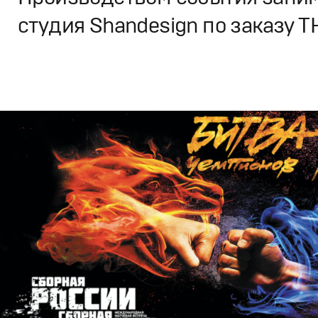
студия Shandesign по заказу Т
Дизайн
,
ТВ-Шоу
Графический дизайн
,
Сет дизайн
,
Полный цикл