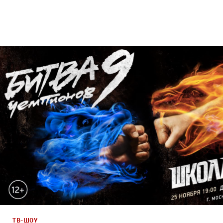
Брендинг
,
Дизайн
,
ТВ-Шоу
Спортивный брендинг
,
Графический дизайн
,
Сет дизай
Полный цикл
,
Промо
ТВ-ШОУ